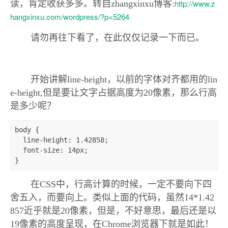
http://www.z
读，肯定收获多多。
转自zhangxinxu博客
:
hangxinxu.com/wordpress/?p=5264
请勿再往下看了
，在此
仅仅记录一
下而已
。
开始讲解line-height，以前的字体对齐都用的lin
e-hei
ght,但是要让文字占据高度为20像素，那么行高
是多少呢？
body {

  line-height: 1.42858;

  font-size: 14px;

}
在CSS中，行高计算的时候，一定不要向下四
舍五入，而要向上。类似上面的代码，虽然14*1.42
857近乎就是20像素，但是，不好意思，最后还是以
19像素的高度呈现，在Chrome浏览器下就是如此！