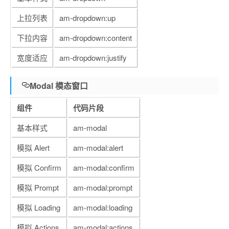
上拉列表
am-dropdown:up
下拉内容
am-dropdown:content
宽度适应
am-dropdown:justify
Modal 模态窗口
组件
代码片段
基本样式
am-modal
模拟 Alert
am-modal:alert
模拟 Confirm
am-modal:confirm
模拟 Prompt
am-modal:prompt
模拟 Loading
am-modal:loading
模拟 Actions
am-modal:actions