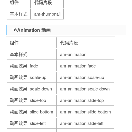
组件
代码片段
基本样式
am-thumbnail
Animation 动画
组件
代码片段
基本样式
am-animation
动画效果: fade
am-animation:fade
动画效果: scale-up
am-animation:scale-up
动画效果: scale-down
am-animation:scale-down
动画效果: slide-top
am-animation:slide-top
动画效果: slide-bottom
am-animation:slide-bottom
动画效果: slide-left
am-animation:slide-left