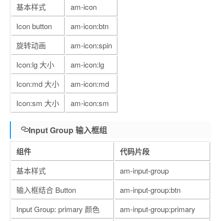
基本样式
am-icon
Icon button
am-icon:btn
旋转动画
am-icon:spin
Icon:lg 大小
am-icon:lg
Icon:md 大小
am-icon:md
Icon:sm 大小
am-icon:sm
Input Group 输入框组
组件
代码片段
基本样式
am-input-group
输入框结合 Button
am-input-group:btn
Input Group: primary 颜色
am-input-group:primary