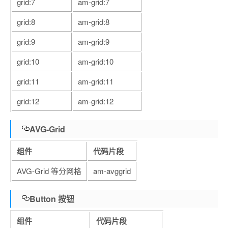
grid:7
am-grid:7
grid:8
am-grid:8
grid:9
am-grid:9
grid:10
am-grid:10
grid:11
am-grid:11
grid:12
am-grid:12
AVG-Grid
组件
代码片段
AVG-Grid 等分网格
am-avggrid
Button 按钮
组件
代码片段