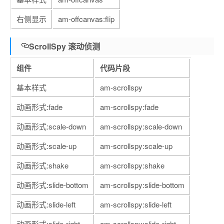
右侧显示
am-offcanvas:flip
ScrollSpy 滚动侦测
组件
代码片段
基本样式
am-scrollspy
动画形式:fade
am-scrollspy:fade
动画形式:scale-down
am-scrollspy:scale-down
动画形式:scale-up
am-scrollspy:scale-up
动画形式:shake
am-scrollspy:shake
动画形式:slide-bottom
am-scrollspy:slide-bottom
动画形式:slide-left
am-scrollspy:slide-left
动画形式:slide-right
am-scrollspy:slide-right