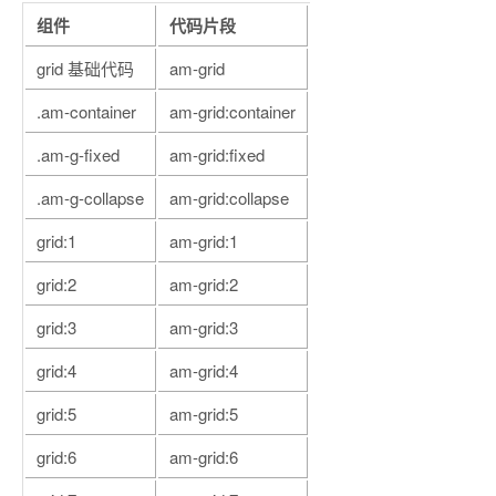
组件
代码片段
grid 基础代码
am-grid
.am-container
am-grid:container
.am-g-fixed
am-grid:fixed
.am-g-collapse
am-grid:collapse
grid:1
am-grid:1
grid:2
am-grid:2
grid:3
am-grid:3
grid:4
am-grid:4
grid:5
am-grid:5
grid:6
am-grid:6