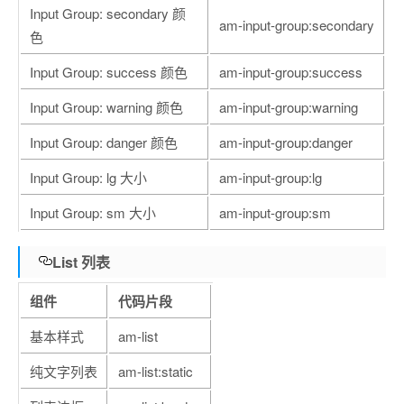
Input Group: secondary 颜
am-input-group:secondary
色
Input Group: success 颜色
am-input-group:success
Input Group: warning 颜色
am-input-group:warning
Input Group: danger 颜色
am-input-group:danger
Input Group: lg 大小
am-input-group:lg
Input Group: sm 大小
am-input-group:sm
List 列表
组件
代码片段
基本样式
am-list
纯文字列表
am-list:static