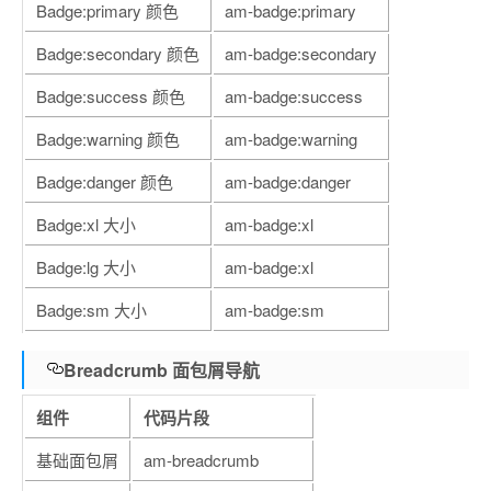
Badge:primary 颜色
am-badge:primary
Badge:secondary 颜色
am-badge:secondary
Badge:success 颜色
am-badge:success
Badge:warning 颜色
am-badge:warning
Badge:danger 颜色
am-badge:danger
Badge:xl 大小
am-badge:xl
Badge:lg 大小
am-badge:xl
Badge:sm 大小
am-badge:sm
Breadcrumb 面包屑导航
组件
代码片段
基础面包屑
am-breadcrumb