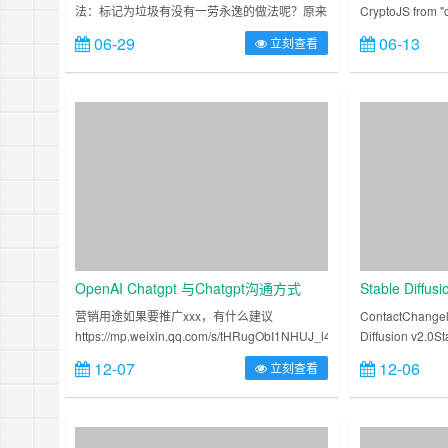
法：标记为垃圾有没有一劳永逸的做法呢？原来
CryptoJS from
关掉 icloud 的日历共享就可以了。这下终于可
错import { decr
06-29
06-13
立刻查看
以清净了。 ……
OpenAI Chatgpt 与Chatgpt沟通方式
Stable Diffus
营销用途如果要推广xxx，有什么建议
ContactChangel
https://mp.weixin.qq.com/s/tHRugObI1NHUJ_l4tRRMzg
Diffusion v2.0St
生成视频标题，视频内容选题Give 20 vid……
[a926374……
12-07
12-06
立刻查看