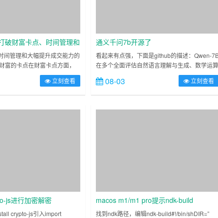
打破财富卡点、时间管理和
通义千问7b开源了
能力的核心密码
时间管理和大幅提升成交能力的
看起来有点强，下面是github的描述：Qwen-7
破财富的卡点在财富卡点方面，
在多个全面评估自然语言理解与生成、数学运
赚钱的基础。同时要花钱在有利
解题、代码生成等能力的评测数据集上，包括
08-03
立刻查看
立刻查看
MMLU、C-Eval、GSM8K、HumanEval、
WMT……
to-js进行加密解密
macos m1/m1 pro提示ndk-build
ERROR: Unknown host CPU
ll crypto-js引入import
找到ndk路径，编辑ndk-build#!/bin/shDIR=”