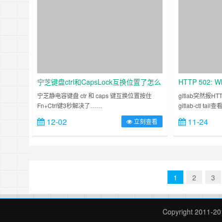
宁芝键盘ctrl和CapsLock互换位置了怎么
HTTP 502: Wh
改正
too much time
宁芝静电容键盘 ctr 和 caps 键互换位置按住
gitlab突然报
Fn+Ctrl键3秒解决了……
gitlab-ctl
如下：gitlab-ctl 
12-02
11-24
立刻查看
c……
1
2
3
Copyright 2011-2