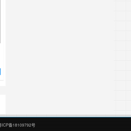
巧
。
心
是
粤ICP备18109792号