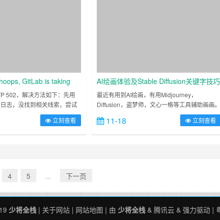
oops, GitLab is taking
AI绘画体验及Stable Diffusion关键字技
 to respond.
分享
HTTP 502，解决方法如下：先用
最近有用到AI绘画，有用Midjourney，
 tail查看日志，没找到相关线索，尝试
Diffusion，盗梦师，文心一格等工具辅助画画
reconfigure # 更新配置gitlab-
相对来说：中文平台个人比较喜欢盗梦师，文
11-18
立刻查看
立刻查看
一格简单关键词生成的不错，复杂一点的也不
特别理想（应该是……
4
5
...
下一页
019
少将全栈
|
关于网站
|
网站地图
| 由
少将全栈
&
腾讯云
&
强力驱动
|