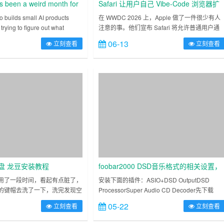
s been a weird month for
Safari 让用户自己 Vibe-Code 浏览器扩
t dropped seven new MAI
展：WWDC 2026 最被低估的发布
builds small AI products
在 WWDC 2026 上，Apple 做了一件很少有人
trying to figure out what
注意的事。他们宣布 Safari 将允许普通用户通
single announcement.
过自然语言来创建自己的浏览器扩展。没错，
06-13
立刻查看
立刻查看
用写一行代码。你告诉 Safari 你想要什么功
能……
盘 龙豆安装教程
foobar2000 DSD音乐格式的相关设置，
HIFI入门 DSD输出设置附图
用了一段时间，看起有点脏了，
安装下面的插件：ASIO+DSD OutputDSD
的键帽去洗了一下，洗完发现空
ProcessorSuper Audio CD Decoder先下载
安装上去会卡，宁芝键盘在空格
Foobar2000 SACD和ASIO插件：SACD ASIO
05-22
立刻查看
立刻查看
，那么龙豆应该怎么安装呢？1.
sa……
是伸出去的……