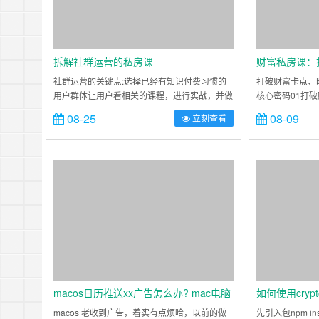
拆解社群运营的私房课
财富私房课：
大幅提升成交
社群运营的关键点:选择已经有知识付费习惯的
打破财富卡点、
用户群体让用户看相关的课程，进行实战，并做
核心密码01打
日复盘鼓励用户坚持并提供帮助让用户从消费者
保持身体健康是
08-25
08-09
立刻查看
转变为生产者，通过输出内容、运营社群等创造
于……
价值尝试提高社群……
macos日历推送xx广告怎么办? mac电脑
如何使用cryp
日历弹出垃圾信息的解决办法
macos 老收到广告，着实有点烦哈，以前的做
先引入包npm insta