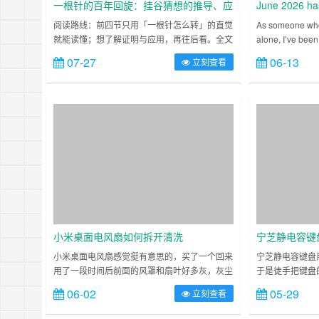
一根针的百年回旋：挂谷猜想的推导、应
June 2026 ha
用与动画演绎
AI. Microsof
阅读路线：前四节只用「一根针怎么转」的直觉
As someone who 
就能读懂；想了解证明与应用，再往后看。全文
alone, I’ve been 
models in a 
约 18 分钟。一根长度刚好为 1 的针，要能在空
actually ma……
07-27
06-13
立刻查看
间中指向每一个方向。它占据的体积，最小能小
到什么程度？这个问题在……
小米桌面电风扇如何拆开清洗
宁芝静电容键
小米桌面电风扇感觉挺有意思的，买了一个回来
宁芝静电容键盘
用了一段时间后前面的风罩和扇叶好多灰，灰尘
于是徒手把键盘
多了后鼻子就不太舒服，偶尔会出现类似感冒的
格键之类的键帽
06-02
05-29
立刻查看
症状（打喷嚏，流鼻涕）。一般第二天才会恢
回车键用了龙豆
复，可能是过敏性鼻炎。跟……
注意看龙豆有边