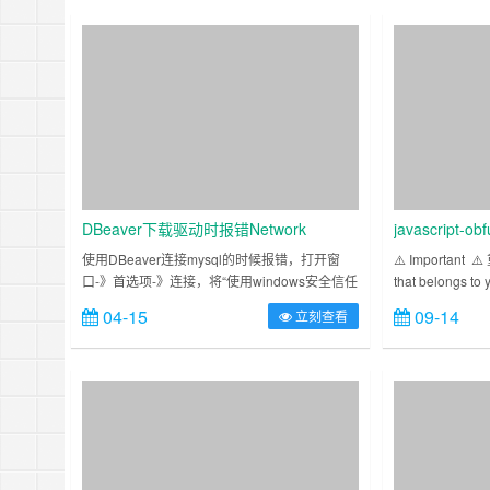
DBeaver下载驱动时报错Network
javascript-
unavailable due to certificate issue.
使用DBeaver连接mysql的时候报错，打开窗
⚠️ Important ⚠️
口-》首选项-》连接，将“使用windows安全信任
that belongs
存储”勾选去掉，然后重启连接就会自动下载驱
not recommen
04-15
09-14
立刻查看
动。解决。 ……