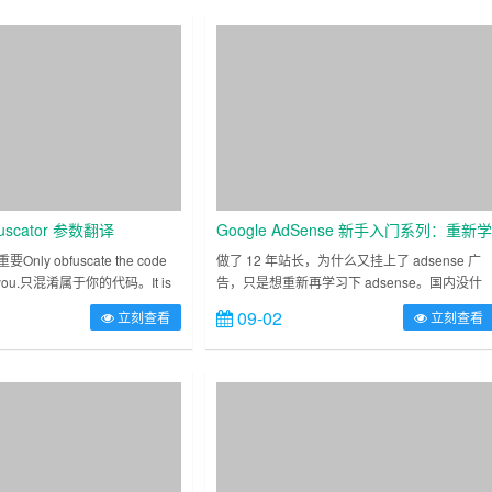
obfuscator 参数翻译
Google AdSense 新手入门系列：重新
习 adsense
 重要Only obfuscate the code
做了 12 年站长，为什么又挂上了 adsense 广
 to you.只混淆属于你的代码。It is
告，只是想重新再学习下 adsense。国内没什
ded to……
么人玩中文adsense，因为单价很低，点击率
09-02
立刻查看
立刻查看
低。最近报了海外工具的航海，已经有了初步
想法……