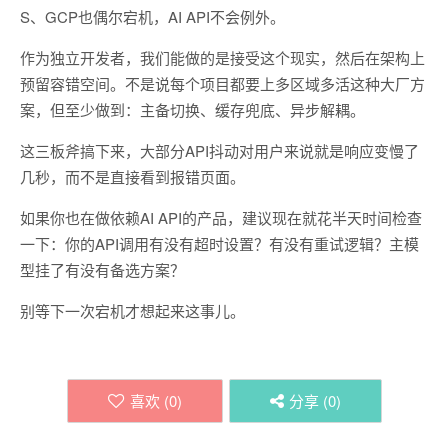
S、GCP也偶尔宕机，AI API不会例外。
作为独立开发者，我们能做的是接受这个现实，然后在架构上
预留容错空间。不是说每个项目都要上多区域多活这种大厂方
案，但至少做到：主备切换、缓存兜底、异步解耦。
这三板斧搞下来，大部分API抖动对用户来说就是响应变慢了
几秒，而不是直接看到报错页面。
如果你也在做依赖AI API的产品，建议现在就花半天时间检查
一下：你的API调用有没有超时设置？有没有重试逻辑？主模
型挂了有没有备选方案？
别等下一次宕机才想起来这事儿。
喜欢 (
0
)
分享 (
0
)