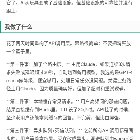
它了。AI从玩具变成了基础设施，但基础设施的可靠性并没有
跟上。
我做了什么
花了两天时间重构了API调用层。思路很简单：不要把鸡蛋放
一个篮子里。
**第一件事：加了个路由层。** 主用Claude，如果连续3次请
求失败或延迟超过30秒，自动切到备用模型。我选的是GPT-4
o-mini做降级，便宜够用，处理日常任务没问题。关键业务路
径上用Claude，因为质量确实好，但加了超时和重试逻辑。
**第二件事：本地缓存常见请求。** 用户高频问的那些问题，
结果直接缓存到Redis里，TTL设了24小时。API挂了的时候，
至少老用户还能拿到缓存的回答。不完美，但比白屏强。
**第三件事：异步队列+死信队列。** 之前所有API调用都是同
步的，用户等着拿结果。现在改成异步，写进队列由worker消