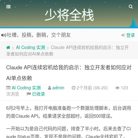
少将全栈
吐槽，投稿，删稿，交个朋友
登录
如果您觉得本站非常有看点，那么赶紧使用Ctrl+D 收藏少将全栈吧
AI Coding 实测
Claude API连续宕机给我的启示：独立开
>
>
欢迎访问少将全栈，学会感恩，乐于付出，珍惜缘份，成就彼此、推荐使用最新版火狐浏览器和Chrome浏览器访问本网站。
发者如何应对AI单点依赖
Claude API连续宕机给我的启示：独立开发者如何应对
AI单点依赖
AI Coding 实测
admin
2个月前 (06-20)
123
次浏览
已收录
6月2号早上，我打开电脑准备跑一个数据处理脚本，后台调用
的是Claude API。结果请求全部超时，返回500错误。
一开始以为是自己代码的问题，排查了半小时。后来去查了Cl
aude Status页面，发现不是我的问题。Claude全线宕机了，