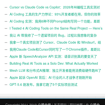
and Right
Cursor vs Claude Code vs Copilot：2026年AI编程工具实测对
比
AI Coding 工具的生产力悖论：93%开发者都在用，但你的效率
真的提升了吗？
AI Coding 实测：我用6种不同Prompt结构写同一个功能，差距
有多大
I Tested 4 AI Coding Tools on the Same Real Project — Here’s
What Each Got Wrong and Right
我让 AI 帮我修了一个遗留项目的 Bug，过程比我想象的复杂
我拿一个真实项目测了 Cursor、Claude Code 和 Windsurf，结
果有点意外
我用Claude Code和Cursor同时写了一个Chrome插件，差距比
想象中大
Apple 新 SpeechAnalyzer API 实测：语音识别真的要变天了
吗
Building Real AI Tools as a Solo Dev: What Actually Worked
for Me in 2026
Mesh LLM 和分布式AI推理：独立开发者能用消费级硬件跑AI了
吗
Apple 起诉 OpenAI 背后：AI 行业的人才战争才刚刚开始
GPT-5.6 刚发布，我拿它跑了5个实际项目测试
Copyright 2011-2019
少将全栈
|
关于网站
|
网站地图
| 由
少将全