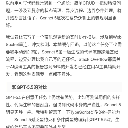
以前用AI写代码经常遇到一个尴尬：简单CRUD一把梭哈没问
题，一涉及到复杂的状态管理、异步流程、边界条件处理，就
开始胡言乱语了。Sonnet 5这次在复杂逻辑上的表现明显更
好。
我试着让它写了一个带乐观更新的实时协作模块，涉及到Web
Socket重连、冲突检测、本地缓存回退。以前这个任务至少需
要我手动调2-3轮，Sonnet 5第一版生成的代码就能跑通基础
流程，边界处理比我自己写的还仔细。Stack Overflow那篇关
于AI编码工具的报告提到84%的开发者已经在用AI工具辅助开
发，看到这种表现我一点都不意外。
和GPT-5.5的对比
GPT-5.5在创意类任务上仍然有优势，比如写测试用例的多样
性、代码注释的自然度。但说到代码本身的严谨性，Sonnet 5
明显更胜一筹。我特别留意了一下TypeScript类型的推导能力
——Sonnet 5对泛型约束和条件类型的理解比GPT-5.5深，生
成的代码基本不需要额外补类型。