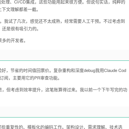
e自动处理、CI/CD集成，这些功能用起来很方便。但说句实话，纯粹的
和上下文理解都差一截。
步骤任务。我试了几次，感觉还不太成熟，经常需要人工干预。不过考虑到
队，还是很有吸引力的。
场景多的开发者。
，节省的时间值回票价。复杂重构和深度debug我用Claude Cod
留了订阅，主要用它的PR审查功能。
贵，但考虑到效率提升，这笔账算得过来。我以前一个下午写完的功
那些重复性的、模板化的编码工作。架构设计、需求理解、技术选