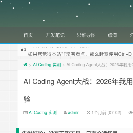
首页
开发笔记
思维导图
点滴
如果您觉得本站非常有看点，那么赶紧使用Ctrl+D
欢迎访问少将全栈，学会感恩，乐于付出，珍惜缘份
AI Coding 实测
AI Coding Agent大战：2026年我用
>
>
吐槽，投稿，删稿，交个朋友
AI Coding Agent大战：2026年我用
验
AI Coding 实测
admin
1个月前 (07-02)