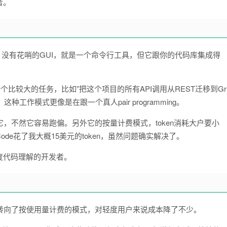
者。
是终端路线。没有花哨的GUI，就是一个命令行工具，但它跟你的代码库集成得
个比较大的任务，比如”把这个项目的所有API调用从REST迁移到Gr
工作模式更像是在跟一个真人pair programming。
它，不然它容易跑偏。另外它的按量计费模式，token消耗大户要小
Code花了我大概15美元的token，虽然问题确实解决了。
度代码理解的开发者。
26年它转向了按使用量计费的模式，对轻度用户来说成本降了不少。