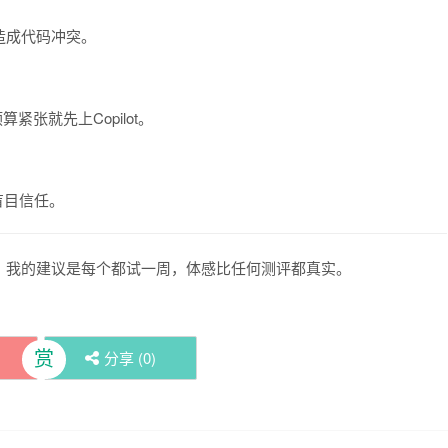
造成代码冲突。
预算紧张就先上Copilot。
盲目信任。
。我的建议是每个都试一周，体感比任何测评都真实。
赏
分享 (
0
)