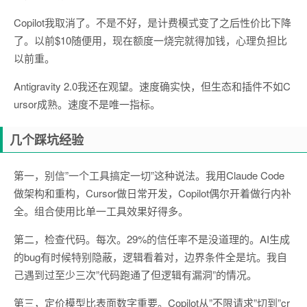
Copilot我取消了。不是不好，是计费模式变了之后性价比下降
了。以前$10随便用，现在额度一烧完就得加钱，心理负担比
以前重。
Antigravity 2.0我还在观望。速度确实快，但生态和插件不如C
ursor成熟。速度不是唯一指标。
几个踩坑经验
第一，别信”一个工具搞定一切”这种说法。我用Claude Code
做架构和重构，Cursor做日常开发，Copilot偶尔开着做行内补
全。组合使用比单一工具效果好得多。
第二，检查代码。每次。29%的信任率不是没道理的。AI生成
的bug有时候特别隐蔽，逻辑看着对，边界条件全是坑。我自
己遇到过至少三次”代码跑通了但逻辑有漏洞”的情况。
第三，定价模型比表面数字重要。Copilot从”不限请求”切到”cr