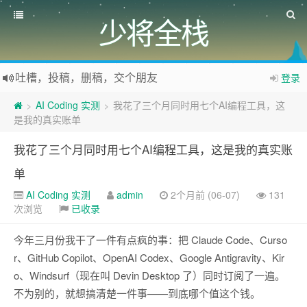
少将全栈
吐槽，投稿，删稿，交个朋友
登录
如果您觉得本站非常有看点，那么赶紧使用Ctrl+D 收藏少将全栈吧
AI Coding 实测
我花了三个月同时用七个AI编程工具，这
>
>
欢迎访问少将全栈，学会感恩，乐于付出，珍惜缘份，成就彼此、推荐使用最新版火狐浏览器和Chrome浏览器访问本网站。
是我的真实账单
我花了三个月同时用七个AI编程工具，这是我的真实账
单
AI Coding 实测
admin
2个月前 (06-07)
131
次浏览
已收录
今年三月份我干了一件有点疯的事：把 Claude Code、Curso
r、GitHub Copilot、OpenAI Codex、Google Antigravity、Kir
o、Windsurf（现在叫 Devin Desktop 了）同时订阅了一遍。
不为别的，就想搞清楚一件事——到底哪个值这个钱。