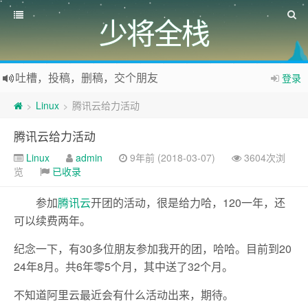
少将全栈
吐槽，投稿，删稿，交个朋友
登录
如果您觉得本站非常有看点，那么赶紧使用Ctrl+D 收藏少将全栈吧
Linux
腾讯云给力活动
>
>
欢迎访问少将全栈，学会感恩，乐于付出，珍惜缘份，成就彼此、推荐使用最新版火狐浏览器和Chrome浏览器访问本网站。
腾讯云给力活动
Linux
admin
9年前 (2018-03-07)
3604次浏
览
已收录
参加
腾讯云
开团的活动，很是给力哈，120一年，还
可以续费两年。
纪念一下，有30多位朋友参加我开的团，哈哈。目前到20
24年8月。共6年零5个月，其中送了32个月。
不知道阿里云最近会有什么活动出来，期待。