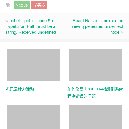
Nexus
服务器
babel + path + node 6.x:
React Native : Unexpected
TypeError: Path must be a
view type nested under text
string. Received undefined
node
腾讯云给力活动
如何修复 Ubuntu 中检测到系统
程序错误的问题