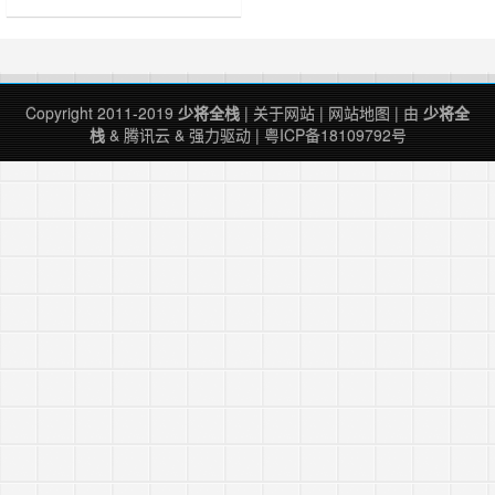
释放出来，从而形成很大的空……
Copyright 2011-2019
少将全栈
|
关于网站
|
网站地图
| 由
少将全
栈
&
腾讯云
&
强力驱动
|
粤ICP备18109792号