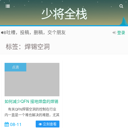
少将全栈
吐槽，投稿，删稿，交个朋友
登录
如果您觉得本站非常有看点，那么赶紧使用Ctrl+D 收藏少将全栈吧
标签：焊锡空洞
欢迎访问少将全栈，学会感恩，乐于付出，珍惜缘份，成就彼此、推荐使用最新版火狐浏览器和Chrome浏览器访问本网站。
点滴
如何减少QFN 接地焊盘的焊锡
空洞
有关QFN焊锡空洞的控制在行业
内一直是一个难也解决的难题，尤其
是中间的接地焊盘，由于尺寸较大并
08-11
立刻查看
且位于中间，过炉时产生的气泡很难