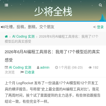
少将全栈
吐槽，投稿，删稿，交个朋友
登录
如果您觉得本站非常有看点，那么赶紧使用Ctrl+D 收藏少将全栈吧
AI Coding 实测
2026年6月AI编程工具排名：我用了17个
>
>
欢迎访问少将全栈，学会感恩，乐于付出，珍惜缘份，成就彼此、推荐使用最新版火狐浏览器和Chrome浏览器访问本网站。
模型后的真实感受
2026年6月AI编程工具排名：我用了17个模型后的真实
感受
AI Coding 实测
admin
1个月前 (06-23)
192
次浏览
已收录
上个月 LogRocket 发布了一份涵盖17个AI模型和12个开发工
具的横评报告，号称是”史上最全面的AI编程工具对比”。我花
了两周时间，挨个试了里面提到的主力选手，有些体验跟报告
结论一致，有些完全不一样。