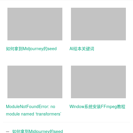
如何拿到Midjourney的seed
AI绘本关键词
ModuleNotFoundError: no
Window系统安装FFmpeg教程
module named ‘transformers’
如何拿到Midjourney的seed