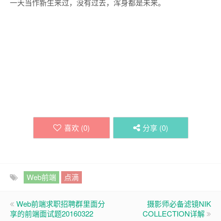
一天当作新生来过，没有过去，浑身都是未来。
喜欢 (
0
)
分享 (
0
)
Web前端
点滴
Web前端求职招聘群里面分
摄影师必备滤镜NIK
享的前端面试题20160322
COLLECTION详解