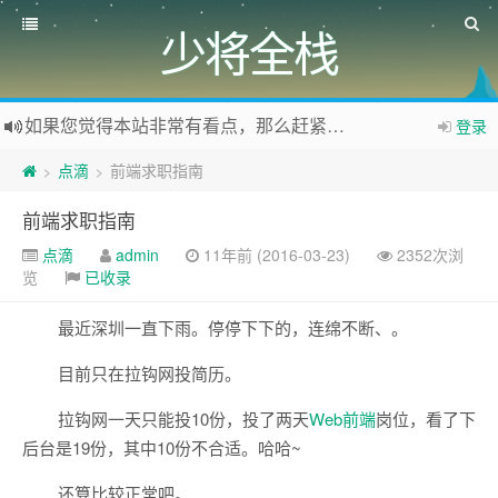
少将全栈
如果您觉得本站非常有看点，那么赶紧使用Ctrl+D 收藏少将全栈吧
登录
欢迎访问少将全栈，学会感恩，乐于付出，珍惜缘份，成就彼此、推荐使用最新版火狐浏览器和Chrome浏览器访问本网站。
点滴
前端求职指南
>
>
吐槽，投稿，删稿，交个朋友
前端求职指南
点滴
admin
11年前 (2016-03-23)
2352次浏
览
已收录
最近深圳一直下雨。停停下下的，连绵不断、。
目前只在拉钩网投简历。
拉钩网一天只能投10份，投了两天
Web前端
岗位，看了下
后台是19份，其中10份不合适。哈哈~
还算比较正常吧。