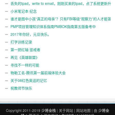
丢失的Ipad，write to email，刚刚买来的Ipad，点了系统更新升
级包后，丢失模式
小米笔记本 纪念
谁才是图中小孩“真正的母亲”？只有FBI等级“观察力”的人才能答
对！
PMP项目管理知识体系指南PMBOK指南第五版备考中
2017年你好，元旦快乐。
打字训练记录
第一把红轴 惩戒者
再见《英雄联盟》
寻找不一样的可能
物勒工名-腾讯第一届前端体验大会
关于08红色奥运的记忆
祝教师节快乐
Copyright 2011-2019
少将全栈
|
关于网站
|
网站地图
| 由
少将全