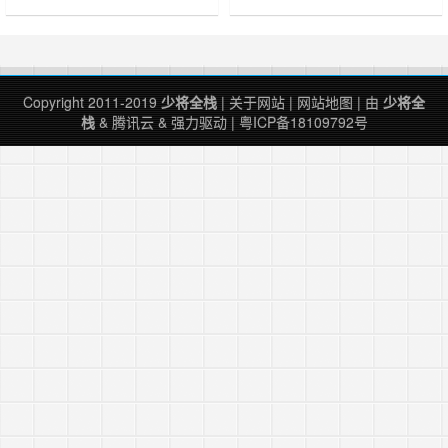
sa……
名。水不在深，有龙则灵。斯是陋
室，惟吾德馨。苔痕上阶绿，草色入
帘……
Copyright 2011-2019
少将全栈
|
关于网站
|
网站地图
| 由
少将全
栈
&
腾讯云
&
强力驱动
|
粤ICP备18109792号