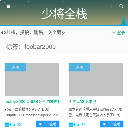
少将全栈
吐槽，投稿，删稿，交个朋友
登录
如果您觉得本站非常有看点，那么赶紧使用Ctrl+D 收藏少将全栈吧
标签：foobar2000
欢迎访问少将全栈，学会感恩，乐于付出，珍惜缘份，成就彼此、推荐使用最新版火狐浏览器和Chrome浏览器访问本网站。
点滴
点滴
foobar2000 DSD音乐格式的相
山灵UA2小尾巴
关设置，HIFI入门 DSD输出设
安装下面的插件：ASIO+DSD
原本看评论想入手狂派Plus2的小尾
OutputDSD ProcessorSuper Audio
巴，最后决定在天猫店入手了山灵
置附图
CD Decoder先下载Foobar2000
UA2，对于山灵这个名字，自然想到
05-22
05-27
立刻查看
立刻查看
SACD和ASIO插件：SACD ASIO
刘禹锡的陋室铭：山不在高，有仙则