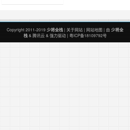
Copyright 2011-2019
少将全栈
|
关于网站
|
网站地图
| 由
少将全
栈
&
腾讯云
&
强力驱动
|
粤ICP备18109792号