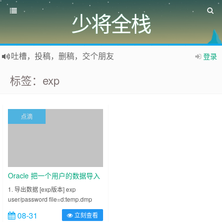
少将全栈
吐槽，投稿，删稿，交个朋友
登录
如果您觉得本站非常有看点，那么赶紧使用Ctrl+D 收藏少将全栈吧
标签：exp
欢迎访问少将全栈，学会感恩，乐于付出，珍惜缘份，成就彼此、推荐使用最新版火狐浏览器和Chrome浏览器访问本网站。
点滴
Oracle 把一个用户的数据导入
另一个用户
1. 导出数据 [exp版本] exp
user/password file=d:temp.dmp
owner=user consistent=y
08-31
立刻查看
direct=y……