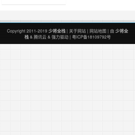
装。 选择安装方式安装 Ruby 的方
式……
Copyright 2011-2019
少将全栈
|
关于网站
|
网站地图
| 由
少将全
栈
&
腾讯云
&
强力驱动
|
粤ICP备18109792号