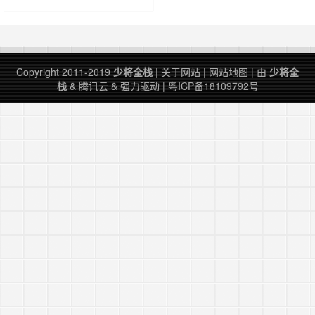
片??RK339……
Copyright 2011-2019
少将全栈
|
关于网站
|
网站地图
| 由
少将全
栈
&
腾讯云
&
强力驱动
|
粤ICP备18109792号