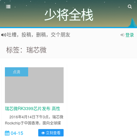
少将全栈
吐槽，投稿，删稿，交个朋友
登录
如果您觉得本站非常有看点，那么赶紧使用Ctrl+D 收藏少将全栈吧
标签：瑞芯微
欢迎访问少将全栈，学会感恩，乐于付出，珍惜缘份，成就彼此、推荐使用最新版火狐浏览器和Chrome浏览器访问本网站。
点滴
瑞芯微RK3399芯片发布 高性
能高扩展全能型
2016年4月14日下午3点，瑞芯微
Rockchip于中国香港，面向全球媒
体与核心通路、方案合作伙伴发布了
04-15
立刻查看
新一代超级扩展全能型旗舰级芯