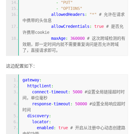
-
"PUT"
-
"OPTIONS"
            allowedHeaders
:
"*"
# 允许在请求
中携带的头信息
            allowCredentials
:
true
# 是否允
许携带cookie
            maxAge
:
360000
# 这次跨域检测的有
效期，即一定时间内就不需要重复询问是否允许跨域
了，直接请求即可。
这边配置如下：
gateway
:
  httpclient
:
    connect
-
timeout
:
5000
#设置全局链接超时时
间，单位毫秒
    response
-
timeout
:
50000
#设置全局响应超时
时间
  discovery
:
    locator
:
      enabled
:
true
# 开启从注册中心动态创建路
由的功能