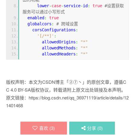
      lower
-
case
-
service
-
id
:
true
#设置获取
服务可以通过小写形式
  enabled
:
true
  globalcors
:
# 跨域设置
    corsConfigurations
:
'[/**]'
:
        allowedOrigins
:
"*"
        allowedMethods
:
"*"
        allowedHeaders
:
"*"
版权声明：本文为CSDN博主「②⑦丶」的原创文章，遵循C
C 4.0 BY-SA版权协议，转载请附上原文出处链接及本声明。
原文链接：https://blog.csdn.net/qq_36971119/article/details/12
1401468
喜欢 (
3
)
分享 (
0
)