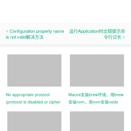
Configuration property name
运行Application时出错提示命
is not valid解决方法
令行过长
No appropriate protocol
Macos安装brew环境，用brew
(protocol is disabled or cipher
安装nvm，用nvm安装node
suites are inappropriate